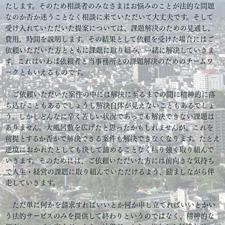
たします。そのため相談者のみなさまはお悩みのことが法的な問題
なのか否か迷うことなく相談に来ていただいて大丈夫です。そして
受け入れていただいた提案については、課題解決のための見通し，
費用，時間を説明します。その結果として依頼を受けた場合にはご
依頼いただいた方とともに課題に取り組み，一緒に解決していきま
す。これはいわば依頼者と当事務所との課題解決のためのチームワ
ークともいえるものです。
ご依頼いただいた案件の中には解決に至るまでの間に精神的に落
ち込むこともあるでしょうし解決自体が見えないこともあるでしょ
う。しかしどんなに辛く苦しい状況であっても解決できない課題は
ありません。大風呂敷を広げたと思ったかもしれませんが、これを
前提とするか否かで解決できる案件も解決できなくなります。たとえ
逆境におかれたとしても決して諦めることなく粘り強く取り組んで
いきます。そのためには、ご依頼いただいた方には前向きな気持ち
で人生・経営の課題に取り組んでいただけるよう、励ましながら伴
走していきます。
ただ単に何かを請求すればいいとか何か申し立てればいいとかい
う法的サービスのみを提供して終わりというのではなく、精神的な