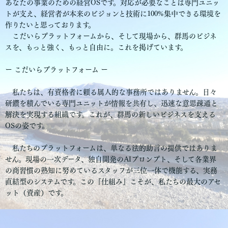
あなたの事業のための経営OSです。対応が必要なことは専門ユニッ
トが支え、経営者が本来のビジョンと技術に100%集中できる環境を
作りたいと思っております。
こだいらプラットフォームから、そして現場から、群馬のビジネ
スを、もっと強く、もっと自由に。これを掲げています。
ー こだいらプラットフォーム ー
私たちは、有資格者に頼る属人的な事務所ではありません。日々
研鑽を積んでいる専門ユニットが情報を共有し、迅速な意思疎通と
解決を実現する組織です。これが、群馬の新しいビジネスを支える
OSの姿です。
私たちのプラットフォームは、単なる法的助言の提供ではありま
せん。現場の一次データ、独自開発のAIプロンプト、そして各業界
の商習慣の熟知に努めているスタッフが三位一体で機能する、実務
直結型のシステムです。この『仕組み』こそが、私たちの最大のアセ
ット（資産）です。