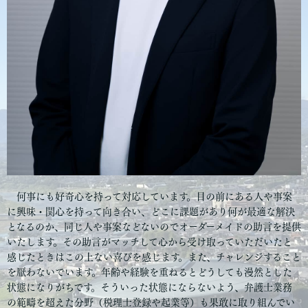
何事にも好奇心を持って対応しています。目の前にある人や事案
に興味・関心を持って向き合い、どこに課題があり何が最適な解決
となるのか、同じ人や事案などないのでオーダーメイドの助言を提供
いたします。その助言がマッチして心から受け取っていただいたと
感じたときはこの上ない喜びを感じます。また、チャレンジすること
を厭わないでいます。年齢や経験を重ねるとどうしても漫然とした
状態になりがちです。そういった状態にならないよう、弁護士業務
の範疇を超えた分野（税理士登録や起業等）も果敢に取り組んでい