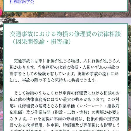
租税訴訟学会
交通事故における物損の修理費の法律相談
（因果関係論・損害論）
交通事故には車に損傷が生じる物損、人に負傷が生じる人
損があります。当事務所の代表は物損・人損いずれの事故の
当事者としての経験も有しています。実際の事故の流れに熟
知し、事故の際の不安な気持ちに共感できます。
そして物損のうちとりわけ車両の修理費における相談の対
応に他の法律事務所にはない最大の強みがあります。この対
応には修理費の基礎となる作業単価（レバーレート・指数対
応単価）及び作業時間（指数・工数・実数）の理解が必要と
なります。これを前提に車両の修理費は、物損の他の損害項
目である代車費用、休車損、時価額及び評価損にも影響しう