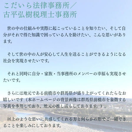
こだいら法律事務所／
古平弘樹税理士事務所
世の中の仕組みや実際に起こっていることを知りたい、そして自
分がそれで得た知識で困っている人を助けたい、こんな思いがあり
ます。
そして世の中の人が安心して人生を送ることができるようになる
社会を実現させたいです。
それと同時に自分・家族・当事務所のメンバーの幸福も実現させ
たいです。
さらには地元である前橋市や群馬県が盛り上がってくれたらなお
嬉しいです（本ホームページの背景画像は群馬県前橋市を象徴する
写真を多用しており、地元の推し活もしております。）。
以上のような思いに共感してくれる方と何らかの形でご一緒でき
ることを楽しみにしております。