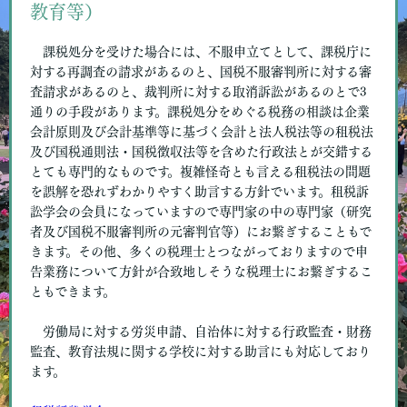
教育等）
課税処分を受けた場合には、不服申立てとして、課税庁に
対する再調査の請求があるのと、国税不服審判所に対する審
査請求があるのと、裁判所に対する取消訴訟があるのとで3
通りの手段があります。課税処分をめぐる税務の相談は企業
会計原則及び会計基準等に基づく会計と法人税法等の租税法
及び国税通則法・国税徴収法等を含めた行政法とが交錯する
とても専門的なものです。複雑怪奇とも言える租税法の問題
を誤解を恐れずわかりやすく助言する方針でいます。租税訴
訟学会の会員になっていますので専門家の中の専門家（研究
者及び国税不服審判所の元審判官等）にお繋ぎすることもで
きます。その他、多くの税理士とつながっておりますので申
告業務について方針が合致地しそうな税理士にお繋ぎするこ
ともできます。
労働局に対する労災申請、自治体に対する行政監査・財務
監査、教育法規に関する学校に対する助言にも対応しており
ます。