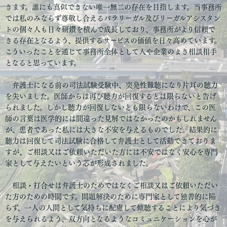
きます。誰にも真似できない唯一無二の存在を目指します。当事務所
では私のみならず尊敬し合えるパラリーガル及びリーガルアシスタン
トの個々人も日々研鑽を積んで成長しており、事務所がより信頼で
きる存在となるよう、提供するサービスの価値を日々高めています。
こういったことを通じて事務所全体として人や企業のよき相談相手
となると思っています。
弁護士になる前の司法試験受験中、突発性難聴になり片耳の聴力
を失いました。医師からは再び聴力が回復するとは限らないと告げ
られました。しかし聴力が回復しないとも限らないわけで、この医
師の言葉は医学的には間違った見解ではなかったのかもしれません
が、患者であった私には大きな不安を与えるものでした。結果的に
聴力は回復して司法試験に合格して弁護士として活動できておりま
すが、ご相談又はご依頼いただいた方には不安ではなく安心を専門
家として与えたいという芯が形成されました。
相談・打合せは弁護士のためではなくご相談又はご依頼いただい
た方のための時間です。問題解決のために専門家として独善的に陥
らず、一人の人間として気持ちに配慮して傾聴することにより気づき
を与えられるよう、双方向となるようなコミュニケーションを心が