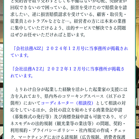
と契約書を取り交わすとしても不備はないか心配、売掛金が
回収できないので困っている、損害を受けたので賠償金を請
求したい、逆に損害賠償請求を受けている、顧客・取引先・
従業員とのトラブルなどなど…。経営者の方には本来の業務
に集中していただけるよう、法的サービスで解決できる問題
はぜひお任せいただければと思います。
『会社法務A2Z』２０２４年１２月号に当事務所が掲載され
ています。
『会社法務A２Z』２０２２年１２月号に当事務所が掲載さ
れています。
とりわけ自分が起業した経験を活かした起業家の支援には
力を入れており、県内外のコワーキングスペース（以下の２
箇所）において
コーディネーター（相談役）
として相談の対
応をしているほか、会社の設立を始めとする商業登記申請
（募集株式の発行等）及び商標登録申請も可能であり、ビジ
ネスモデルの法的規制（観光業等の業法等）の問題、契約・
利用規約・プライバシーポリシー・社内規定の作成・チェッ
ク、マーケティングにおける諸規制（広告規制、消費者保護